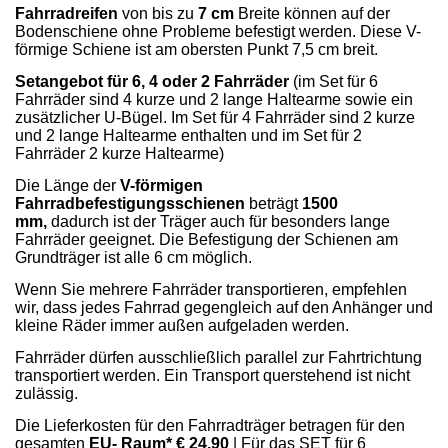
Fahrradreifen
von bis zu
7 cm
Breite können auf der
Bodenschiene ohne Probleme befestigt werden. Diese V-
förmige Schiene ist am obersten Punkt 7,5 cm breit.
Setangebot für 6, 4 oder 2 Fahrräder
(im Set für 6
Fahrräder sind 4 kurze und 2 lange Haltearme sowie ein
zusätzlicher U-Bügel. Im Set für 4 Fahrräder sind 2 kurze
und 2 lange Haltearme enthalten und im Set für 2
Fahrräder 2 kurze Haltearme)
Die Länge der
V-förmigen
Fahrradbefestigungsschienen
beträgt
1500
mm,
dadurch ist der Träger auch für besonders lange
Fahrräder geeignet. Die Befestigung der Schienen am
Grundträger ist alle 6 cm möglich.
Wenn Sie mehrere Fahrräder transportieren, empfehlen
wir, dass jedes Fahrrad gegengleich auf den Anhänger und
kleine Räder immer außen aufgeladen werden.
Fahrräder dürfen ausschließlich parallel zur Fahrtrichtung
transportiert werden. Ein Transport querstehend ist nicht
zulässig.
Die Lieferkosten für den Fahrradträger betragen für den
gesamten
EU- Raum* € 24,90
| Für das SET für 6