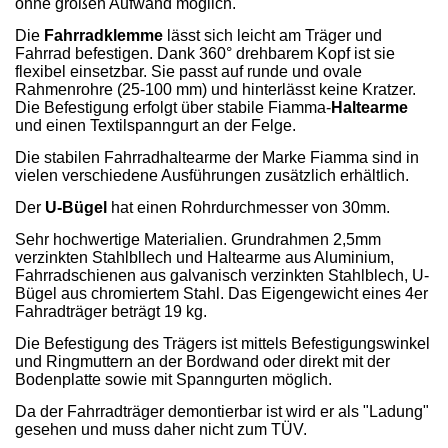
ohne großen Aufwand möglich.
Die
Fahrradklemme
lässt sich leicht am Träger und
Fahrrad befestigen. Dank 360° drehbarem Kopf ist sie
flexibel einsetzbar. Sie passt auf runde und ovale
Rahmenrohre (25-100 mm) und hinterlässt keine Kratzer.
Die Befestigung erfolgt über stabile Fiamma-
Haltearme
und einen Textilspanngurt an der Felge.
Die stabilen Fahrradhaltearme der Marke Fiamma sind in
vielen verschiedene Ausführungen zusätzlich erhältlich.
Der
U-Bügel
hat einen Rohrdurchmesser von 30mm.
Sehr hochwertige Materialien. Grundrahmen 2,5mm
verzinkten Stahlbllech
und Haltearme aus Aluminium,
Fahrradschienen aus galvanisch verzinkten Stahlblech, U-
Bügel aus chromiertem Stahl. Das Eigengewicht eines 4er
Fahradträger beträgt 19 kg.
Die Befestigung des Trägers ist mittels Befestigungswinkel
und Ringmuttern an der Bordwand oder direkt mit der
Bodenplatte sowie mit Spanngurten möglich.
Da der Fahrradträger demontierbar ist wird er als "Ladung"
gesehen und muss daher nicht zum TÜV.