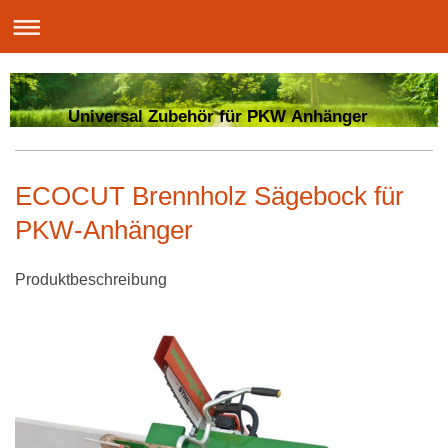
Universal Zubehör für PKW Anhänger
ECOCUT Brennholz Sägebock für
PKW-Anhänger
Produktbeschreibung